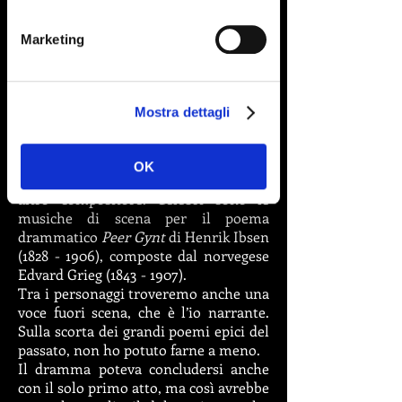
questo mio dramma epico.
Attualmente sta componendo un
Marketing
primo abbozzo di pot-pourri dei brani
che saranno poi inseriti, come
musiche per i vari atti e anche il suo
maestro di composizione gli ha dato il
Mostra dettagli
suo parere favorevole. Preciso che si
tratta di musiche di scena in senso
proprio, non di un’opera lirica,
OK
magari, in futuro potrebbe pensarci un
altro compositore. Celebri sono le
musiche di scena per il poema
drammatico
Peer Gynt
di Henrik Ibsen
(1828 - 1906)
, composte dal norvegese
Edvard Grieg
(1843 - 1907)
.
Tra i personaggi troveremo anche una
voce fuori scena, che è l’io narrante.
Sulla scorta dei grandi poemi epici del
passato, non ho potuto farne a meno.
Il dramma poteva concludersi anche
con il solo primo atto, ma così avrebbe