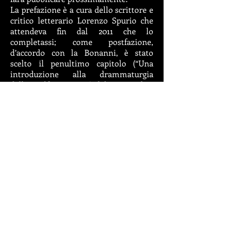
La prefazione è a cura dello scrittore e
critico letterario Lorenzo Spurio che
attendeva fin dal 2011 che lo
completassi; come postfazione,
d’accordo con la Bonanni, è stato
scelto il penultimo capitolo (“Una
introduzione alla drammaturgia
dell’
Ingólf Arnarson
”) del suo inedito
saggio monografico; impreziosisce il
tutto una nota storica a cura del
Professor Marcello Meli, ordinario di
Filologia germanica presso l’università
di Padova e una quarta di copertina a
cura del critico letterario e poetessa
Francesca Luzzio.
Questa è la sintesi del messaggio che
ho voluto lanciare con la scrittura dei
2380 versi del dramma: il mare
abbraccia montagne, il dolore
abbraccia la speranza, la speranza di
commuovere cuori di pietra in un’alba