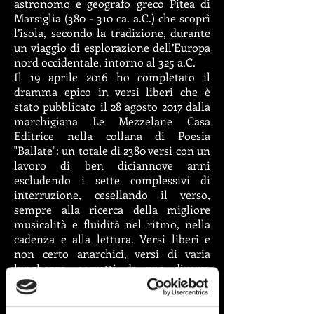
astronomo e geografo greco Pitea di
Marsiglia (380 - 310 ca. a.C.) che scoprì
l’isola, secondo la tradizione, durante
un viaggio di esplorazione dell’Europa
nord occidentale, intorno al 325 a.C.
Il 19 aprile 2016 ho completato il
dramma epico in versi liberi che è
stato pubblicato il 28 agosto 2017 dalla
marchigiana Le Mezzelane Casa
Editrice nella collana di Poesia
"Ballate": un totale di 2380 versi con un
lavoro di ben diciannove anni
escludendo i sette complessivi di
interruzione, cesellando il verso,
sempre alla ricerca della migliore
musicalità e fluidità nel ritmo, nella
cadenza e alla lettura. Versi liberi e
non certo anarchici, versi di varia
lunghezza, sorretti da una diversa
metrica, costituita non dal numero
delle sillabe o dalla rima ma da
assonanze, consonanze, figure di