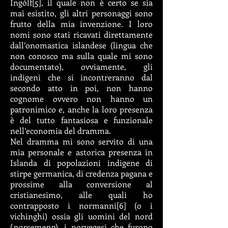
Ingólf[5], il quale non è certo se sia
mai esistito, gli altri personaggi sono
frutto della mia invenzione. I loro
nomi sono stati ricavati direttamente
dall’onomastica islandese (lingua che
non conosco ma sulla quale mi sono
documentato), ovviamente, gli
indigeni che si incontreranno dal
secondo atto in poi, non hanno
cognome ovvero non hanno un
patronimico e, anche la loro presenza
è del tutto fantasiosa e funzionale
nell’economia del dramma.
Nel dramma mi sono servito di una
mia personale e astorica presenza in
Islanda di popolazioni indigene di
stirpe germanica, di credenza pagana e
prossime alla conversione al
cristianesimo, alle quali ho
contrapposto i normanni[6] (o i
vichinghi) ossia gli uomini del nord
(
norsemenn
), i norvegesi che furono