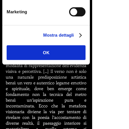
ISBN:
9788899325312
.
Marketing
In questa silloge, l’idea di una poesia
percepibile da tutti i sensi è già una realtà;
ragione per la quale, probabilmente, la
scelta è ricaduta sulle liriche che
Mostra dettagli
maggiormente esprimono una personale
chiave di lettura dell’esistenza, ove rigidi
costrutti evolvono e scompaiono per
OK
essere sostituiti dal continuo fluire
dell’esperienza attuale, in una precisa
modalità di rappresentazione dell’evidenza
visiva e percettiva. [...] Il verso non è solo
una naturale predisposizione artistica
bensì un vero e autentico legame emotivo
e spirituale, dove ben emerge come
fondamento non la tecnica del metro
bensì un’ispirazione pura e
incontaminata. Ecco che la metafora
visionaria diviene la via per tentare di
rivelare con la poesia l’accostamento di
diverse realtà, il paesaggio interiore si
materializza e quello esterno si