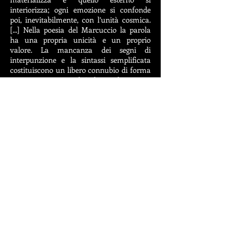
interiorizza; ogni emozione si confonde
poi, inevitabilmente, con l’unità cosmica.
[...] Nella poesia del Marcuccio la parola
ha una propria unicità e un proprio
valore. La mancanza dei segni di
interpunzione e la sintassi semplificata
costituiscono un libero connubio di forma
espressiva e musicalità, la cui lettura va
oltre il senso letterale o immediato del
testo. Ogni lessema assolve alla sua
funzione, suggerisce e lascia parlare
attraverso se stesso, crea una vocazione
lirica che da intimista riesce a farsi corale
per il riscontro di sguardi introspettivi
verso tematiche e accadimenti del
presente. (dalla Prefazione di Susanna
Polimanti)
Compralo
© Copyright