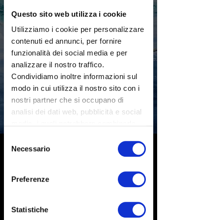
Questo sito web utilizza i cookie
Utilizziamo i cookie per personalizzare
contenuti ed annunci, per fornire
funzionalità dei social media e per
analizzare il nostro traffico.
Condividiamo inoltre informazioni sul
modo in cui utilizza il nostro sito con i
nostri partner che si occupano di
analisi dei dati web, pubblicità e social
media, i quali potrebbero combinarle
con altre informazioni che ha fornito
Visione
, in AA.VV.,
I grilli
Selezione
loro o che hanno raccolto dal suo
Necessario
del
del Parnaso. Alterne
utilizzo dei loro servizi. Acconsenta ai
consenso
Stratificazioni
nostri cookie se continua ad utilizzare
Preferenze
il nostro sito web.
Prefazione di Susanna Polimanti,
PoetiKanten, Sesto Fiorentino,
2016, pp. 55-100,
Statistiche